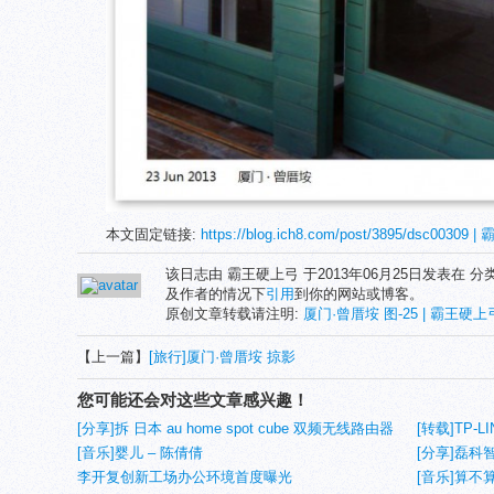
本文固定链接:
https://blog.ich8.com/post/3895/dsc00309
该日志由 霸王硬上弓 于2013年06月25日发表在 分
及作者的情况下
引用
到你的网站或博客。
原创文章转载请注明:
厦门·曾厝垵 图-25 | 霸王硬上弓'
【上一篇】
[旅行]厦门·曾厝垵 掠影
您可能还会对这些文章感兴趣！
[分享]拆 日本 au home spot cube 双频无线路由器
[转载]TP-
(1)
[音乐]婴儿 – 陈倩倩
[分享]磊科
李开复创新工场办公环境首度曝光
[音乐]算不算