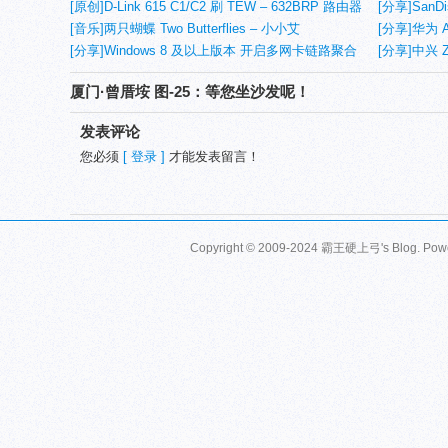
[原创]D-Link 615 C1/C2 刷 TEW – 632BRP 路由器
[分享]SanDi
固件
[音乐]两只蝴蝶 Two Butterflies – 小小艾
[分享]华为 
[分享]Windows 8 及以上版本 开启多网卡链路聚合
[分享]中兴 Z
(5)
厦门·曾厝垵 图-25：等您坐沙发呢！
发表评论
您必须
[ 登录 ]
才能发表留言！
Copyright © 2009-2024 霸王硬上弓's Blog. Pow