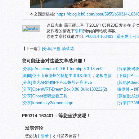
本文固定链接:
https://blog.ich8.com/post/5955/p60314-1
该日志由 霸王硬上弓 于2016年03月20日发表在 分
及作者的情况下
引用
到你的网站或博客。
原创文章转载请注明:
P60314-163401 | 霸王硬上弓's
【上一篇】
[分享]坪盘 油菜花
您可能还会对这些文章感兴趣！
[分享]eAccelerator 0.9.6.1 for php 5.3.18 vc9
[分享]树莓派官
nts（非线程安全）/ts（线程安全）
[新闻]位于山东德州的畅想中国IDC倒闭，老板卷款
不到网卡
[下载]TP-Lin
逃跑
[分享]华为AR路由PPPoE拨号开启IPv6
Rel.3111
[其他]Athe
[分享]OpenWRT-DreamBox X86 Build130222(2)
橄榄树 – 朗
[分享]Ghost密码查看工具
[原创]比
[分享]kmod-sky2/kmod-skge
[分享]TP-W
P60314-163401：等您坐沙发呢！
发表评论
您必须
[ 登录 ]
才能发表留言！