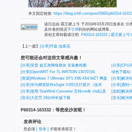
本文固定链接:
https://blog.ich8.com/post/5955/p60314-1
该日志由 霸王硬上弓 于2016年03月20日发表在 分
及作者的情况下
引用
到你的网站或博客。
原创文章转载请注明:
P60314-163332 | 霸王硬上弓's
【上一篇】
[分享]坪盘 油菜花
您可能还会对这些文章感兴趣！
[分享]安普 超五类网络模块 安装教程图
[分享]CPU天
[分享]OpenWRT For TL-WR703N 130707(4)
绿色下载站 G
[资源]Windows 7 Ultimate SP1 X86-X64 WZT 网盘
[分享]解决W
分流
[分享]华为网管软件eSight V2R2主打胶片（技术
链接404错
[分享]遇到
层） PDF
[分享]使用 StarWind Converter 互转vmdk vhd以及
[远程]解决联
转img(1)
[音乐]大悲咒 29分钟长版下载
5100/53
[音乐]银河铁道
P60314-163332：等您坐沙发呢！
发表评论
您必须
[ 登录 ]
才能发表留言！