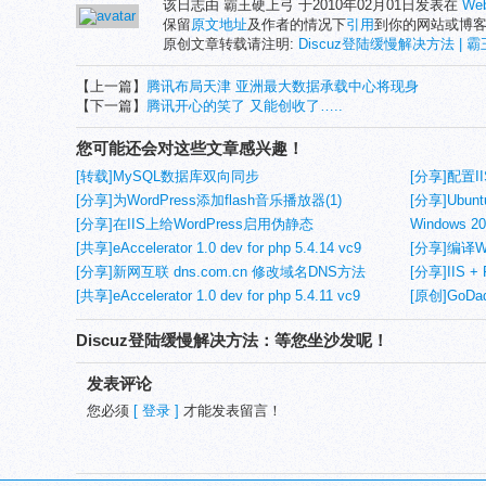
该日志由 霸王硬上弓 于2010年02月01日发表在
We
保留
原文地址
及作者的情况下
引用
到你的网站或博
原创文章转载请注明:
Discuz登陆缓慢解决方法 | 霸王
【上一篇】
腾讯布局天津 亚洲最大数据承载中心将现身
【下一篇】
腾讯开心的笑了 又能创收了…..
您可能还会对这些文章感兴趣！
[转载]MySQL数据库双向同步
[分享]配置II
[分享]为WordPress添加flash音乐播放器(1)
浏览器缓存
[分享]Ubunt
[分享]在IIS上给WordPress启用伪静态
机(1)
Windows 
[共享]eAccelerator 1.0 dev for php 5.4.14 vc9
[分享]编译Wi
nts（非线程安全）/ts（线程安全）
[分享]新网互联 dns.com.cn 修改域名DNS方法
[分享]IIS 
[共享]eAccelerator 1.0 dev for php 5.4.11 vc9
0xfffffff
[原创]GoD
nts（非线程安全）/ts（线程安全）
Discuz登陆缓慢解决方法：等您坐沙发呢！
发表评论
您必须
[ 登录 ]
才能发表留言！