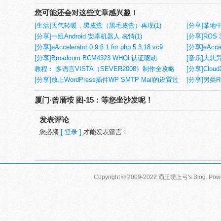
您可能还会对这些文章感兴趣！
[生活]天气转暖，黑皮蠹（黑毛皮蠹）再现(1)
[分享]某地中
[分享]一组Android 安卓机器人 表情(1)
[分享]ROS
[分享]eAccelerator 0.9.6.1 for php 5.3.18 vc9
[分享]eAccele
nts（非线程安全）/ts（线程安全）
[分享]Broadcom BCM4323 WHQL认证驱动
nts（非线
[音乐]大悲
教程： 多语言VISTA（SEVER2008）制作全攻略
[分享]Clou
[分享]放上WordPress插件WP SMTP Mail的设置过
[分享]另类
程
ROS
厦门·曾厝垵 图-15：等您坐沙发呢！
发表评论
您必须
[ 登录 ]
才能发表留言！
Copyright © 2009-2022 霸王硬上弓's Blog. Pow