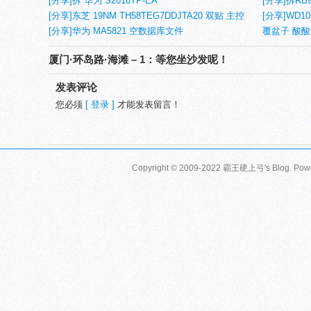
[分享]拆 华为 S2016TP-EA
芯片兼容问
[分享]拆RB9
[分享]东芝 19NM TH58TEG7DDJTA20 双贴 主控
[分享]WD10
IS903 32G U盘(1)
[分享]华为 MA5821 空数据库文件
覆盆子 酸
厦门·环岛路·海滩 – 1：等您坐沙发呢！
发表评论
您必须
[ 登录 ]
才能发表留言！
Copyright © 2009-2022 霸王硬上弓's Blog. Pow