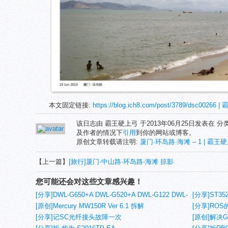
本文固定链接:
https://blog.ich8.com/post/3789/dsc00266
该日志由 霸王硬上弓 于2013年06月25日发表在 分
及作者的情况下
引用
到你的网站或博客。
原创文章转载请注明:
厦门·环岛路·海滩 – 1 | 霸王硬上
【上一篇】
[旅行]厦门·中山路·环岛路-海滩 掠影
您可能还会对这些文章感兴趣！
[分享]DWL-G650+A DWL-G520+A DWL-G122 DWL-
[分享]ST35
2000AP+A DI-624+A DI-724UP+A 详细参数
[原创]Mercury MW150R Ver 6.1 拆解
[分享]ROS的
[分享]记SC光纤接头故障一次
[原创]解决GI