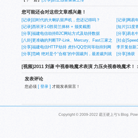
您可能还会对这些文章感兴趣！
[记录]旧时代的大喇叭留声机，您还记得吗？
[记录]网易
[记录]西班牙1-0胜荷兰捧杯 + 颁奖截图
[短片]11度
[分享]福建电信劫持B2C网站方式及劫持数据
[分享]易名
[八卦]更准确的判断TP-Link、Mercury、Fast三家之
[社会]Spe
间的关系
[分享]福建电信HTTP劫持 虎扑/QQ空间等劫持到网
李开复创新
易BOBO(7)
[分享]范崎 绝对是个“合格“的中国裁判，最差裁判就
[分享]渔获
是他！
[视频]2011 刘谦 中视春晚魔术表演 力压央视春晚魔术
发表评论
您必须
[ 登录 ]
才能发表留言！
Copyright © 2009-2022 霸王硬上弓's Blog. Pow