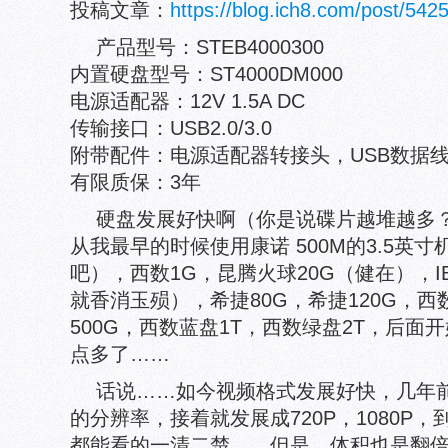
投稿文章：
https://blog.ich8.com/post/542
产品型号：STEB4000300
内置硬盘型号：ST4000DM000
电源适配器：12V 1.5A DC
传输接口：USB2.0/3.0
附带配件：电源适配器转接头，USB数据
有限质保：3年
硬盘发展好快啊（你是说碟片越堆越多
从我最早的时候使用康诺 500M的3.5英
吧），西数1G，昆腾火球20G（健在），I
就香消玉殒），希捷80G，希捷120G，西数
500G，西数蓝盘1T，西数绿盘2T，后
点多了……
话说……如今视频格式发展好快，几年前网
的分辨率，接着就发展成720P，1080P
都能看的一清二楚，，但是，体积也是翻