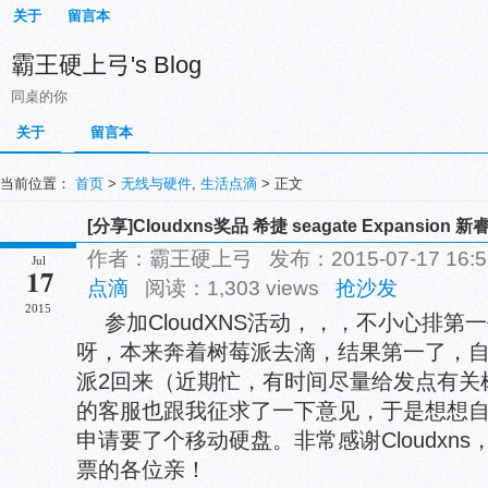
关于
留言本
霸王硬上弓's Blog
同桌的你
关于
留言本
当前位置：
首页
>
无线与硬件
,
生活点滴
> 正文
[分享]Cloudxns奖品 希捷 seagate Expansion
作者：霸王硬上弓 发布：2015-07-17 16:
Jul
17
点滴
阅读：1,303 views
抢沙发
2015
参加CloudXNS活动，，，不小心排
呀，本来奔着树莓派去滴，结果第一了，
派2回来（近期忙，有时间尽量给发点有关树莓
的客服也跟我征求了一下意见，于是想想自己缺
申请要了个移动硬盘。非常感谢Cloudxn
票的各位亲！