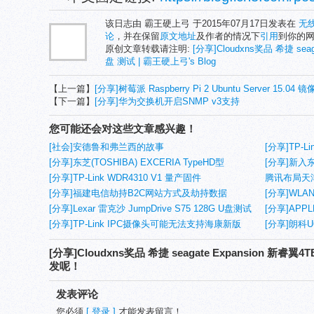
该日志由 霸王硬上弓 于2015年07月17日发表在
无
论
，并在保留
原文地址
及作者的情况下
引用
到你的
原创文章转载请注明:
[分享]Cloudxns奖品 希捷 sea
盘 测试 | 霸王硬上弓's Blog
【上一篇】
[分享]树莓派 Raspberry Pi 2 Ubuntu Server 15.04 
【下一篇】
[分享]华为交换机开启SNMP v3支持
您可能还会对这些文章感兴趣！
[社会]安德鲁和弗兰西的故事
[分享]TP-L
[分享]东芝(TOSHIBA) EXCERIA TypeHD型
[分享]新入东
microSDHC-32G UHS/CL10 测试
[分享]TP-Link WDR4310 V1 量产固件
腾讯布局天
[分享]福建电信劫持B2C网站方式及劫持数据
[分享]WL
[分享]Lexar 雷克沙 JumpDrive S75 128G U盘测试
[分享]APPLE
及拆解
[分享]TP-Link IPC摄像头可能无法支持海康新版
[分享]朗科U
NVR
[分享]Cloudxns奖品 希捷 seagate Expansion 新
发呢！
发表评论
您必须
[ 登录 ]
才能发表留言！