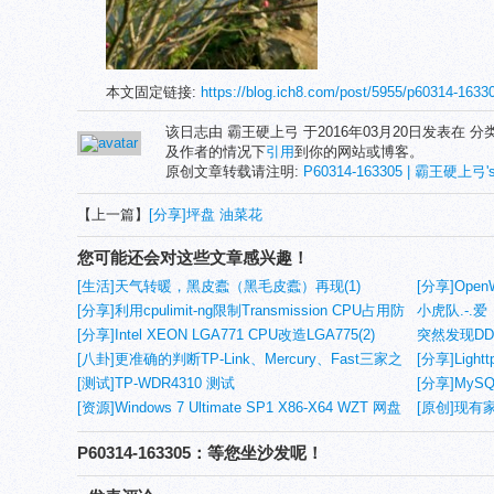
本文固定链接:
https://blog.ich8.com/post/5955/p60314-1
该日志由 霸王硬上弓 于2016年03月20日发表在 分
及作者的情况下
引用
到你的网站或博客。
原创文章转载请注明:
P60314-163305 | 霸王硬上弓's
【上一篇】
[分享]坪盘 油菜花
您可能还会对这些文章感兴趣！
[生活]天气转暖，黑皮蠹（黑毛皮蠹）再现(1)
[分享]OpenW
[分享]利用cpulimit-ng限制Transmission CPU占用防
小虎队.-.爱
止系统自动重启
[分享]Intel XEON LGA771 CPU改造LGA775(2)
突然发现DD-
[八卦]更准确的判断TP-Link、Mercury、Fast三家之
[分享]Light
间的关系
[测试]TP-WDR4310 测试
compress，
[分享]MyS
[资源]Windows 7 Ultimate SP1 X86-X64 WZT 网盘
[原创]现有
分流
P60314-163305：等您坐沙发呢！