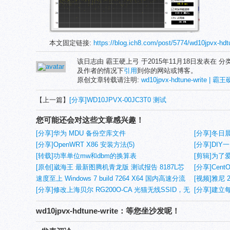
本文固定链接:
https://blog.ich8.com/post/5774/wd10jpvx-h
该日志由 霸王硬上弓 于2015年11月18日发表在 分
及作者的情况下
引用
到你的网站或博客。
原创文章转载请注明:
wd10jpvx-hdtune-write | 霸
【上一篇】
[分享]WD10JPVX-00JC3T0 测试
您可能还会对这些文章感兴趣！
[分享]华为 MDU 备份空库文件
[分享]冬日晨
[分享]OpenWRT X86 安装方法(5)
[分享]DIY
[转载]功率单位mw和dbm的换算表
[剪辑]为了
[原创]崴海王 最新图腾机青龙版 测试报告 8187L芯
[分享]CentO
片
速度至上 Windows 7 build 7264 X64 国内高速分流
PHP + My
[视频]雅尼 20
[分享]修改上海贝尔 RG200O-CA 光猫无线SSID，无
[分享]建立
线密码，MAC地址，设备序号和设备名称(6)
wd10jpvx-hdtune-write：等您坐沙发呢！