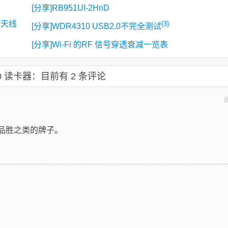
[分享]RB951UI-2HnD
T单天线
(3)
[分享]WDR4310 USB2.0不完全测试
[分享]Wi-Fi 的RF 信号穿透衰减一览表
.0 读卡器：
目前有 2 条评论
品胜之类的牌子。