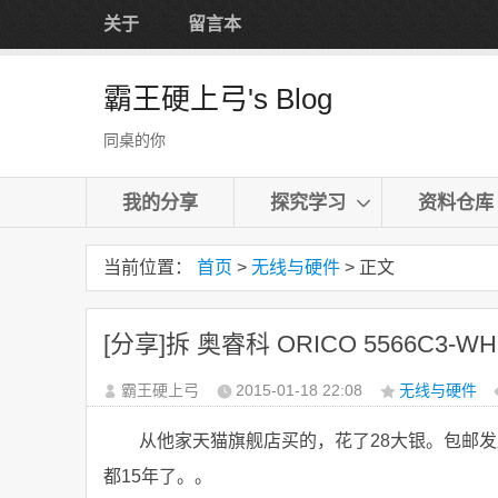
关于
留言本
霸王硬上弓's Blog
同桌的你
我的分享
探究学习
资料仓库
当前位置：
首页
>
无线与硬件
> 正文
[分享]拆 奥睿科 ORICO 5566C3-WH
霸王硬上弓
2015-01-18
22:08
无线与硬件
从他家天猫旗舰店买的，花了28大银。包邮发
都15年了。。