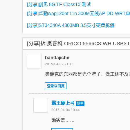
[分享]创见 8G TF Class10 测试
[分享]华勤wap120nf 11n 300M无线AP DD-WR
发射解决方法
[分享]ST34340A 4303MB 3.5英寸硬盘拆解
[分享]拆 奥睿科 ORICO 5566C3-WH USB3
bandajiche
2015-04-02 21:13
奥瑞克的东西都是光个牌子，做工还不及
登录以回复
霸王硬上弓
博主
2015-04-04 10:44
确实是……