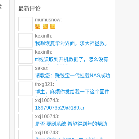
兼
最新评论
mumusnow:
kexinlh:
我想恢复华为界面，求大神拯救。
kexinlh:
ttl线读取到开机数据了，怎么没有
可以输入登陆的
sakar:
请教您：赚钱宝一代挂载NAS成功
后，显示的是NA
thxg321:
博主，麻烦你发给我一下这个固件
包，邮箱 5195
xxj100743:
18979073529@189.cn
xxj100743:
是否 要刷系统 希望得到年的帮助
xxj100743: