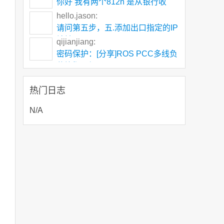
你好 我有两个812n 是从银行收
下，
hello.jason:
请问第五步，五.添加出口指定的IP
地址172.1
qijianjiang:
密码保护：[分享]ROS PCC多线负
载均衡叠加
热门日志
N/A