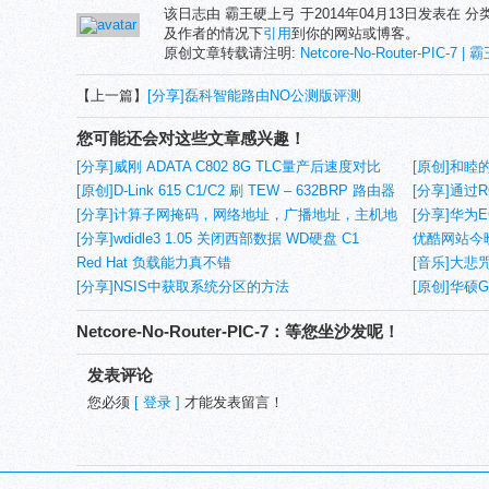
该日志由 霸王硬上弓 于2014年04月13日发表在 分
及作者的情况下
引用
到你的网站或博客。
原创文章转载请注明:
Netcore-No-Router-PIC-7 |
【上一篇】
[分享]磊科智能路由NO公测版评测
您可能还会对这些文章感兴趣！
[分享]威刚 ADATA C802 8G TLC量产后速度对比
[原创]和睦
[原创]D-Link 615 C1/C2 刷 TEW – 632BRP 路由器
[分享]通过
固件
[分享]计算子网掩码，网络地址，广播地址，主机地
[分享]华为E
址以及之间的换算关系
[分享]wdidle3 1.05 关闭西部数据 WD硬盘 C1
优酷网站今
Red Hat 负载能力真不错
[音乐]大悲
[分享]NSIS中获取系统分区的方法
[原创]华硕G
定！
Netcore-No-Router-PIC-7：等您坐沙发呢！
发表评论
您必须
[ 登录 ]
才能发表留言！