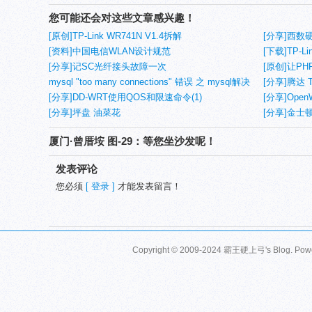
您可能还会对这些文章感兴趣！
[原创]TP-Link WR741N V1.4拆解
[分享]西数
[资料]中国电信WLAN设计规范
[下载]TP-Lin
[分享]记SC光纤接头故障一次
Rel.3111
[原创]让PH
mysql "too many connections" 错误 之 mysql解决
勾选
[分享]腾达 T
方法
[分享]DD-WRT使用QOS和限速命令(1)
达 W330A
[分享]OpenWR
[分享]坪盘 油菜花
[分享]金士顿 K
新量产后测
厦门·曾厝垵 图-29：等您坐沙发呢！
发表评论
您必须
[ 登录 ]
才能发表留言！
Copyright © 2009-2024 霸王硬上弓's Blog. Pow