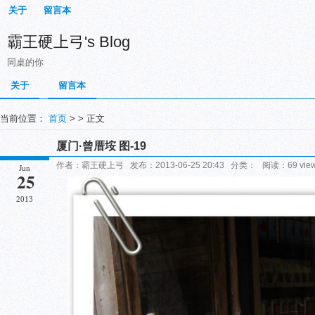
关于
留言本
霸王硬上弓's Blog
同桌的你
关于
留言本
当前位置：
首页
> > 正文
厦门·曾厝垵 图-19
作者：霸王硬上弓 发布：2013-06-25 20:43 分类： 阅读：69 vi
Jun
25
2013