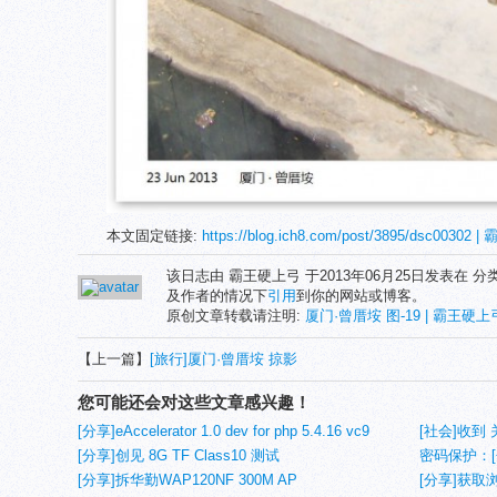
本文固定链接:
https://blog.ich8.com/post/3895/dsc00302
该日志由 霸王硬上弓 于2013年06月25日发表在 分
及作者的情况下
引用
到你的网站或博客。
原创文章转载请注明:
厦门·曾厝垵 图-19 | 霸王硬上弓'
【上一篇】
[旅行]厦门·曾厝垵 掠影
您可能还会对这些文章感兴趣！
[分享]eAccelerator 1.0 dev for php 5.4.16 vc9
[社会]收到
nts（非线程安全）
[分享]创见 8G TF Class10 测试
(1)
密码保护：[分
[分享]拆华勤WAP120NF 300M AP
[分享]获取浏