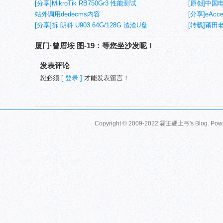
[分享]MikroTik RB750Gr3 性能测试
[原创]中国
站外调用dedecms内容
[分享]eAccele
[分享]拆 朗科 U903 64G/128G 渣渣U盘
nts（非线程
[转载]莆田
厦门·曾厝垵 图-19：等您坐沙发呢！
发表评论
您必须
[ 登录 ]
才能发表留言！
Copyright © 2009-2022 霸王硬上弓's Blog. Pow