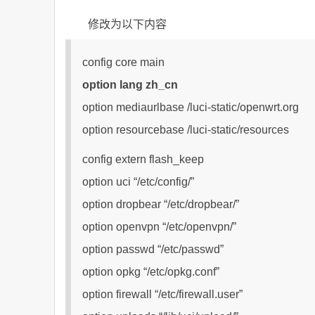
修改为以下内容
config core main
option lang zh_cn
option mediaurlbase /luci-static/openwrt.org
option resourcebase /luci-static/resources
config extern flash_keep
option uci “/etc/config/”
option dropbear “/etc/dropbear/”
option openvpn “/etc/openvpn/”
option passwd “/etc/passwd”
option opkg “/etc/opkg.conf”
option firewall “/etc/firewall.user”