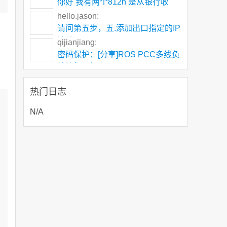
你好 我有两个812n 是从银行收
下，
hello.jason:
请问第五步，五.添加出口指定的IP
地址172.1
qijianjiang:
密码保护：[分享]ROS PCC多线负
载均衡叠加
热门日志
N/A