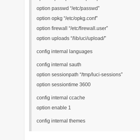
option passwd “/etc/passwd”
option opkg “/etc/opkg.conf”
option firewall “/etc/firewall.user”
option uploads “/lib/uci/upload/”
config internal languages
config internal sauth
option sessionpath “/tmp/luci-sessions”
option sessiontime 3600
config internal ccache
option enable 1
config internal themes