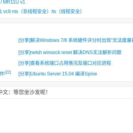
/ MR11U v1
hp 5.3.21 vc9 nts（非线程安全）/ts（线程安全）
[分享]解决Windows 7/8 系统硬件评分时出现”无法度量
频播放性能”
[分享]netsh winsock reset 解决DNS无法解析问题
[分享]查看系统端口占用情况及端口对应进程
(22)
固件
[分享]Ubuntu Server 15.04 编译Spine
简体中文：等您坐沙发呢！