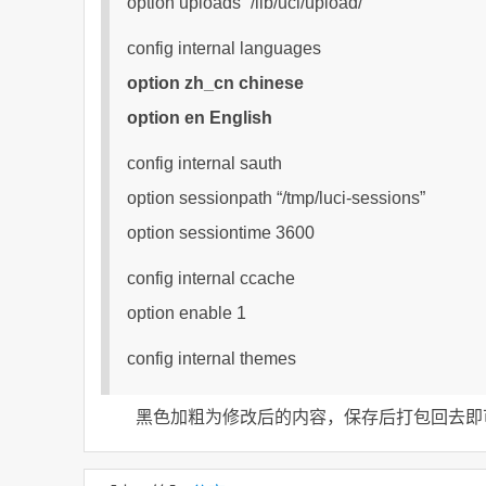
option uploads “/lib/uci/upload/”
config internal languages
option zh_cn chinese
option en English
config internal sauth
option sessionpath “/tmp/luci-sessions”
option sessiontime 3600
config internal ccache
option enable 1
config internal themes
黑色加粗为修改后的内容，保存后打包回去即