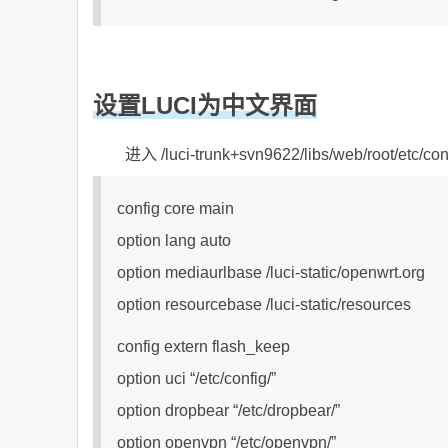
设置LUCI为中文界面
进入 /luci-trunk+svn9622/libs/web/root
config core main
option lang auto
option mediaurlbase /luci-static/openwrt.org
option resourcebase /luci-static/resources
config extern flash_keep
option uci “/etc/config/”
option dropbear “/etc/dropbear/”
option openvpn “/etc/openvpn/”