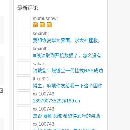
最新评论
mumusnow:
kexinlh:
我想恢复华为界面，求大神拯救。
kexinlh:
ttl线读取到开机数据了，怎么没有
可以输入登陆的
sakar:
请教您：赚钱宝一代挂载NAS成功
后，显示的是NA
thxg321:
博主，麻烦你发给我一下这个固件
回
包，邮箱 5195
xxj100743:
18979073529@189.cn
xxj100743:
是否 要刷系统 希望得到年的帮助
xxj100743: