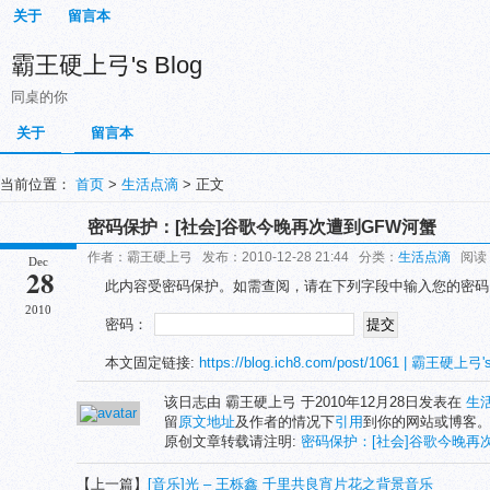
关于
留言本
霸王硬上弓's Blog
同桌的你
关于
留言本
当前位置：
首页
>
生活点滴
> 正文
密码保护：[社会]谷歌今晚再次遭到GFW河蟹
作者：霸王硬上弓 发布：2010-12-28 21:44 分类：
生活点滴
阅读：
Dec
28
此内容受密码保护。如需查阅，请在下列字段中输入您的密码
2010
密码：
本文固定链接:
https://blog.ich8.com/post/1061 | 霸王硬上弓's
该日志由 霸王硬上弓 于2010年12月28日发表在
生
留
原文地址
及作者的情况下
引用
到你的网站或博客
原创文章转载请注明:
密码保护：[社会]谷歌今晚再次遭到
【上一篇】
[音乐]光 – 王栎鑫 千里共良宵片花之背景音乐