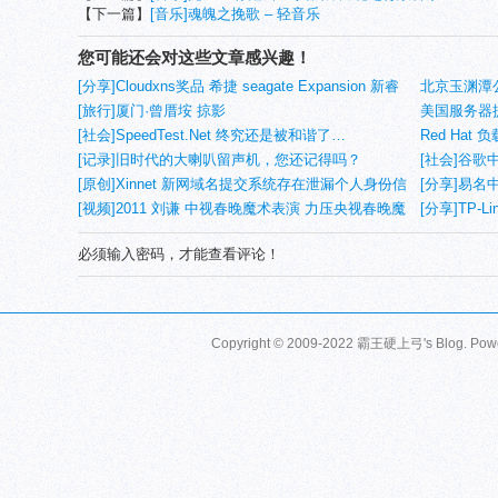
【下一篇】
[音乐]魂魄之挽歌 – 轻音乐
您可能还会对这些文章感兴趣！
[分享]Cloudxns奖品 希捷 seagate Expansion 新睿
北京玉渊潭
翼4TB 3.5英寸移动硬盘 测试
[旅行]厦门·曾厝垵 掠影
美国服务器提供商
[社会]SpeedTest.Net 终究还是被和谐了…
机
Red Hat
[记录]旧时代的大喇叭留声机，您还记得吗？
[社会]谷歌中国关
[原创]Xinnet 新网域名提交系统存在泄漏个人身份信
443端口？
[分享]易名
息的可能
[视频]2011 刘谦 中视春晚魔术表演 力压央视春晚魔
[分享]TP-
术！
NVR
必须输入密码，才能查看评论！
Copyright © 2009-2022 霸王硬上弓's Blog. Pow