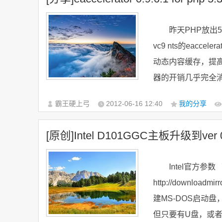
昨天PHP放出5
vc9 nts的eacce
动态内容缓存，提高
器的开销几乎完全消
霸王硬上弓
2012-06-16
12:40
我的分享
[原创]Intel D101GGC主板升级到ver 
Intel官方参
http://downloadm
建MS-DOS启动
但只要有U盘，或者