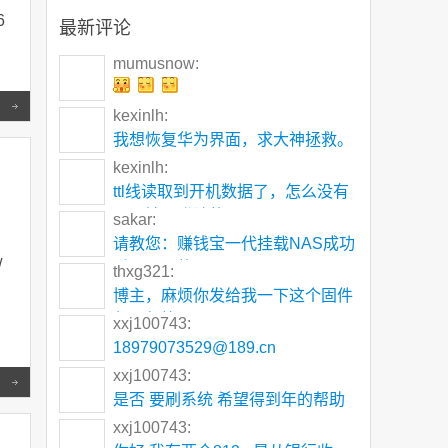
6
最新评论
mumusnow:
Read more
kexinlh:
我想恢复华为界面，求大神拯救。
kexinlh:
ttl线读取到开机数据了，怎么没有
可以输入登陆的
sakar:
请教您：赚钱宝一代挂载NAS成功
/
后，显示的是NA
thxg321:
博主，麻烦你发给我一下这个固件
包，邮箱 5195
xxj100743:
18979073529@189.cn
xxj100743:
Read more
是否 要刷系统 希望得到年的帮助
xxj100743: