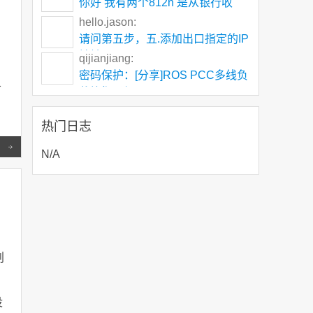
你好 我有两个812n 是从银行收
下，
hello.jason:
请问第五步，五.添加出口指定的IP
地址172.1
qijianjiang:
密码保护：[分享]ROS PCC多线负
务
载均衡叠加
热门日志
Read more
N/A
创
？
没