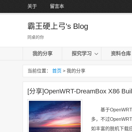
关于
留言本
霸王硬上弓's Blog
同桌的你
我的分享
探究学习
资料仓库
当前位置：
首页
> 我的分享
[分享]OpenWRT-DreamBox X86 Buil
基于OpenWR
多，不过OpenW
如丰富的脱机下载应用