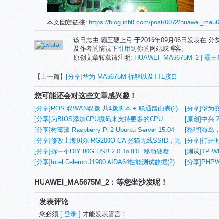
本文固定链接:
https://blog.ich8.com/post/6072/huawei_
该日志由 霸王硬上弓 于2016年09月06日发表在 分
及作者的情况下
引用
到你的网站或博客。
原创文章转载请注明:
HUAWEI_MA5675M_2 | 霸王
【上一篇】
[分享]华为 MA5675M 拆解以及TTL接口
您可能还会对这些文章感兴趣！
[分享]ROS 双WAN双拨 共4拨脚本 + 联通路由表(2)
[分享]华为交
[分享]为BIOS添加CPU微码来支持更多的CPU
[原创]中兴 Z
[分享]树莓派 Raspberry Pi 2 Ubuntu Server 15.04
[整理]海
镜像文件(3)
[分享]修改上海贝尔 RG200O-CA 光猫无线SSID，无
[分享]打开时
线密码，MAC地址，设备序号和设备名称(6)
[分享]拆一个DIY 80G USB 2.0 To IDE 移动硬盘
[测试]TP-W
[分享]Intel Celeron J1900 AIDA64性能测试数据(2)
[分享]PHP
法
HUAWEI_MA5675M_2：等您坐沙发呢！
发表评论
您必须
[ 登录 ]
才能发表留言！