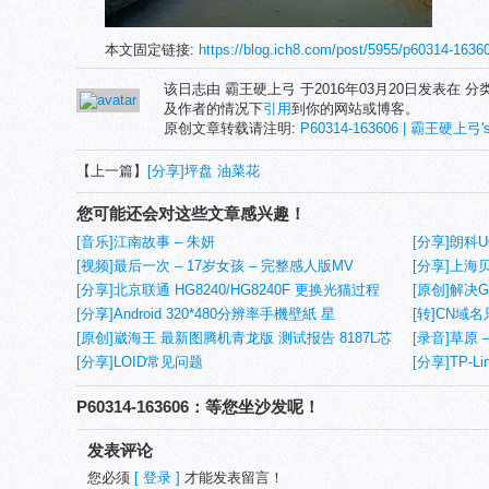
本文固定链接:
https://blog.ich8.com/post/5955/p60314-1
该日志由 霸王硬上弓 于2016年03月20日发表在 分
及作者的情况下
引用
到你的网站或博客。
原创文章转载请注明:
P60314-163606 | 霸王硬上弓's
【上一篇】
[分享]坪盘 油菜花
您可能还会对这些文章感兴趣！
[音乐]江南故事 – 朱妍
[分享]朗科U
[视频]最后一次 – 17岁女孩 – 完整感人版MV
[分享]上海贝
[分享]北京联通 HG8240/HG8240F 更换光猫过程
[原创]解决GI
[分享]Android 320*480分辨率手機壁紙 星
芯片兼容问
[转]CN域
[原创]崴海王 最新图腾机青龙版 测试报告 8187L芯
[录音]草原
片
[分享]LOID常见问题
[分享]TP-L
P60314-163606：等您坐沙发呢！
发表评论
您必须
[ 登录 ]
才能发表留言！