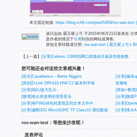
本文固定链接:
https://blog.ich8.com/post/5459/ros-wan-te
该日志由 霸王硬上弓 于2015年06月21日发表在 分
及作者的情况下
引用
到你的网站或博客。
原创文章转载请注明:
ros-wan-test | 霸王硬上弓's Bl
【上一篇】
[分享]Celeron J1900四网口软路由主板及性能参数
您可能还会对这些文章感兴趣！
[音乐]Casablanca – Bertie Niggins
[分享]编译
[原创]D-Link DIR-615 H/W C2 版本到手啦
箭毒蛙
[分享]8款U盘大乱斗
[原创+整理]D
[整理]电台所使用的背景音乐
总结(3)
[分享]微星P
[分享]将PING掉包程度指定到文本文件中
[分享]OpenW
[分享]威刚32G MicroSDHC TF Class10 测试数据
[分享]烽火AN5
ros-wan-test：等您坐沙发呢！
发表评论