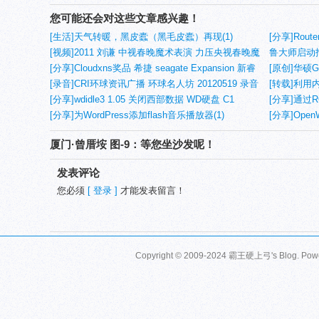
您可能还会对这些文章感兴趣！
[生活]天气转暖，黑皮蠹（黑毛皮蠹）再现(1)
[分享]Rou
[视频]2011 刘谦 中视春晚魔术表演 力压央视春晚魔
鲁大师启动
术！
[分享]Cloudxns奖品 希捷 seagate Expansion 新睿
[原创]华硕G
翼4TB 3.5英寸移动硬盘 测试
[录音]CRI环球资讯广播 环球名人坊 20120519 录音
定！
[转载]利用
内容：邓丽君
[分享]wdidle3 1.05 关闭西部数据 WD硬盘 C1
[分享]通过
[分享]为WordPress添加flash音乐播放器(1)
[分享]OpenW
厦门·曾厝垵 图-9：等您坐沙发呢！
发表评论
您必须
[ 登录 ]
才能发表留言！
Copyright © 2009-2024 霸王硬上弓's Blog. Pow