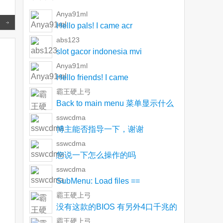
Anya91ml
Read more
Hello pals! I came acr
abs123
slot gacor indonesia mvi
Anya91ml
Hello friends! I came
霸王硬上弓
Back to main menu 菜单显示什么
sswcdma
博主能否指导一下，谢谢
sswcdma
您说一下怎么操作的吗
sswcdma
SubMenu: Load files ==
霸王硬上弓
没有这款的BIOS 有另外4口千兆的
J1900的
霸王硬上弓