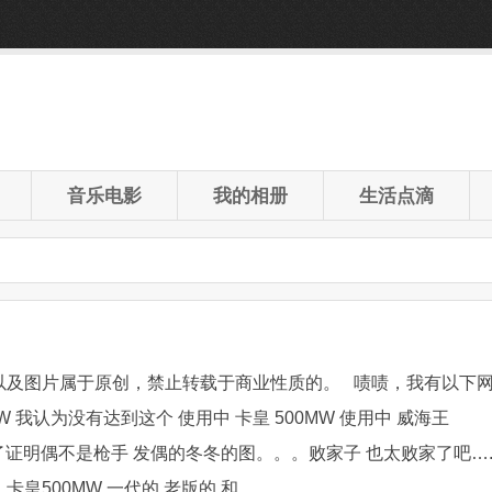
音乐电影
我的相册
生活点滴
以及图片属于原创，禁止转载于商业性质的。 啧啧，我有以下
00MW 我认为没有达到这个 使用中 卡皇 500MW 使用中 威海王
 为了证明偶不是枪手 发偶的冬冬的图。。。败家子 也太败家了吧…
皇500MW 一代的 老版的 和 ...