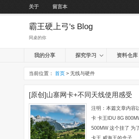
关于
留言本
霸王硬上弓's Blog
同桌的你
我的分享
探究学习
资料仓库
当前位置：
首页
> 无线与硬件
[原创]山寨网卡+不同天线使用感受
注明：本篇文章内容
卡 卡王IDU 8G 8
500MW 这个挂了
卡王 威海王的盒子。 卡