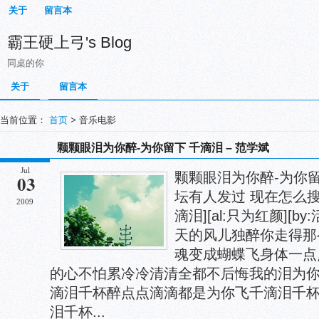
关于
留言本
霸王硬上弓's Blog
同桌的你
关于
留言本
当前位置：
首页
> 音乐电影
颗颗眼泪为你醉-为你留下 千滴泪 – 范学斌
Jul
颗颗眼泪为你醉-为你留
03
坛有人发过 现在怎么搜索不到
2009
滴泪][al:只为红颜][b
天的风儿独醉你走得那
魂变成蝴蝶飞身体一点
的心不怕累冷冷清清全都不后悔我的泪为你
滴泪千杯醉点点滴滴都是为你飞千滴泪千
泪千杯...